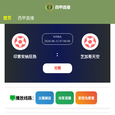
首页
西甲直播
WNBA
2026-06-12 07:00:00
:
印第安纳狂热
芝加哥
完赛
播放线路：
主播解说
体育直播
影视免费看