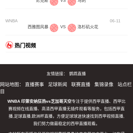
尼克斯
VS
马刺
WNBA
06-11
西雅图风暴
VS
洛杉矶火花
热门视频
友情链接：
鹦鹉直播
网站地图：
直播赛事
足球新闻
联赛直播
集锦录像
站点栏
目
WNBA 印第安纳狂热vs芝加哥天空
专注于提供西甲直播、西甲比
赛视频在线直播、高清西甲直播无插件观看等服务，包括西甲直
播,足球直播,欧洲杯直播，方便足球球迷快速找到西甲视频直播,
我们努力做最稳定的西甲直播观看。