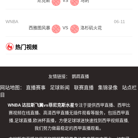
尼克斯
VS
马刺
WNBA
06-11
西雅图风暴
VS
洛杉矶火花
热门视频
友情链接：
鹦鹉直播
网站地图：
直播赛事
足球新闻
联赛直播
集锦录像
站点栏
目
WNBA 达拉斯飞翼vs菲尼克斯水星
专注于提供西甲直播、西甲比
赛视频在线直播、高清西甲直播无插件观看等服务，包括西甲直
播,足球直播,欧洲杯直播，方便足球球迷快速找到西甲视频直播,
我们努力做最稳定的西甲直播观看。