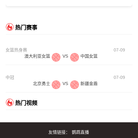
热门赛事
女篮热身赛
07-09
澳大利亚女篮
VS
中国女篮
中冠
07-09
北京勇士
VS
新疆金盾
热门视频
友情链接：
鹦鹉直播