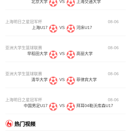
北京大学
VS
上海交通大学
上海明日之星冠军杯
08-06
上海U17
VS
河床U17
亚洲大学生篮球联赛
08-06
早稻田大学
VS
高丽大学
亚洲大学生篮球联赛
08-06
清华大学
VS
菲律宾大学
上海明日之星冠军杯
08-06
中国男足U17
VS
拜耳04勒沃库森U17
热门视频