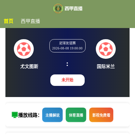
首页
西甲直播
足球友谊赛
2026-08-08 19:00:00
:
尤文图斯
国际米
未开始
播放线路：
主播解说
体育直播
影视免费看