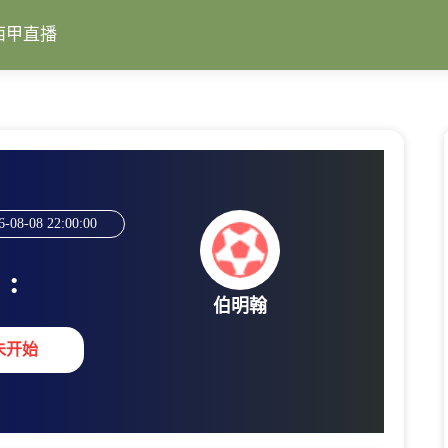
西甲直播
6-08-08 22:00:00
:
伯明翰
未开始