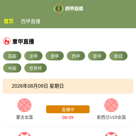
首页
西甲直播
意甲直播
英超
法甲
德甲
西甲
意甲
欧冠
中超
世界杯
2026年08月09日 星期日
国青女篮热身赛
直播中
蒙古女篮
新西兰U18女篮
08-09
中甲