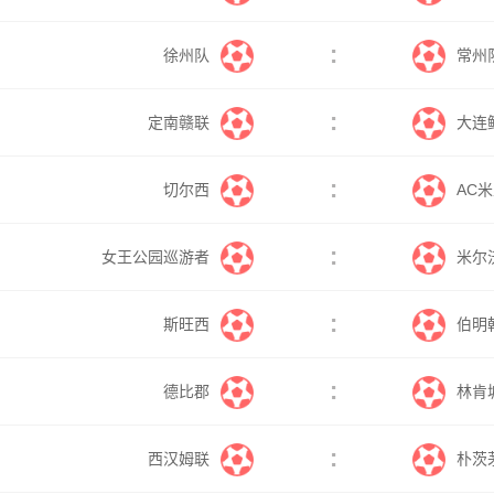
:
徐州队
常州
:
定南赣联
大连
:
切尔西
AC
:
女王公园巡游者
米尔
:
斯旺西
伯明
:
德比郡
林肯
:
西汉姆联
朴茨