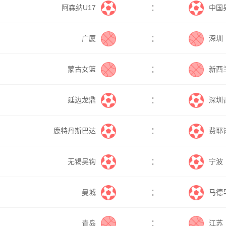
:
阿森纳U17
中国
:
广厦
深圳
:
蒙古女篮
新西
:
延边龙鼎
深圳
:
鹿特丹斯巴达
费耶
:
无锡吴钩
宁波
:
曼城
马德
:
青岛
江苏