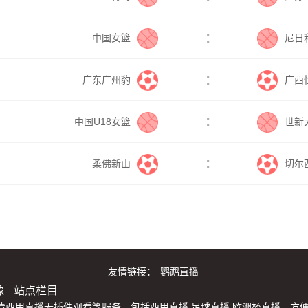
:
中国女篮
尼日
:
广东广州豹
广西
:
中国U18女篮
世新
:
柔佛新山
切尔
友情链接：
鹦鹉直播
像
站点栏目
西甲直播无插件观看等服务，包括西甲直播,足球直播,欧洲杯直播，方