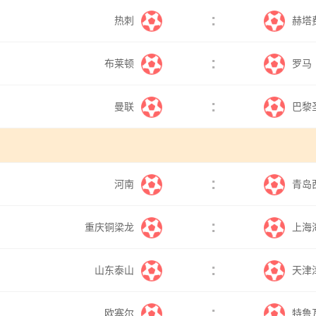
:
热刺
赫塔
:
布莱顿
罗马
:
曼联
巴黎
:
河南
青岛
:
重庆铜梁龙
上海
:
山东泰山
天津
:
欧塞尔
特鲁