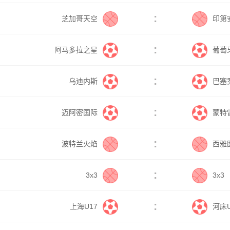
:
芝加哥天空
印第
:
阿马多拉之星
葡萄
:
乌迪内斯
巴塞
:
迈阿密国际
蒙特
:
波特兰火焰
西雅
:
3x3
3x3
:
上海U17
河床U