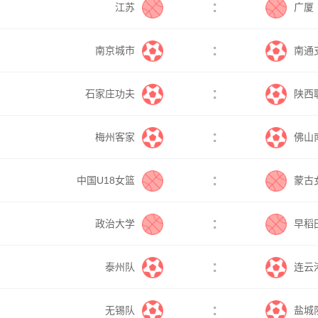
:
江苏
广厦
:
南京城市
南通
:
石家庄功夫
陕西
:
梅州客家
佛山
:
中国U18女篮
蒙古
:
政治大学
早稻
:
泰州队
连云
:
无锡队
盐城