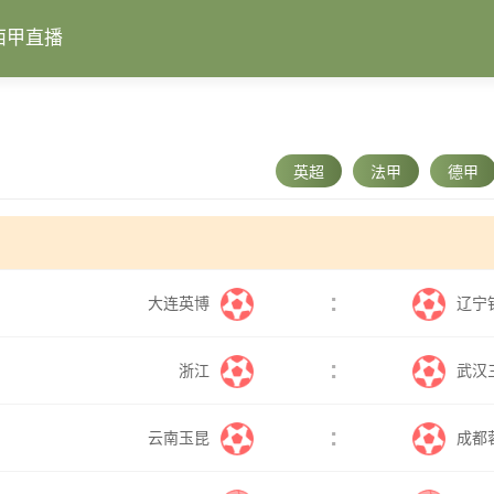
西甲直播
英超
法甲
德甲
:
大连英博
辽宁
:
浙江
武汉
:
云南玉昆
成都