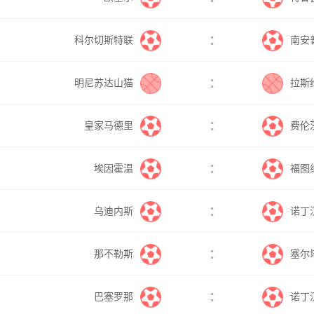
:
科尔切斯特联
南安
:
明尼苏达山猫
拉斯
:
皇家马德里
费伦
:
埃因霍温
福图
:
乌迪内斯
诺丁
:
那不勒斯
塞尔
:
巴塞罗那
诺丁