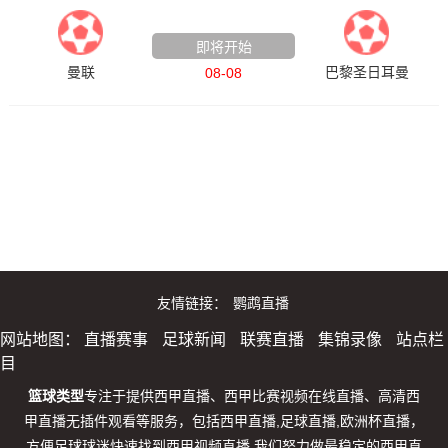
足球友谊赛
即将开始
曼联
巴黎圣日耳曼
08-08
友情链接：
鹦鹉直播
网站地图：
直播赛事
足球新闻
联赛直播
集锦录像
站点栏
目
篮球类型
专注于提供西甲直播、西甲比赛视频在线直播、高清西
甲直播无插件观看等服务，包括西甲直播,足球直播,欧洲杯直播，
方便足球球迷快速找到西甲视频直播,我们努力做最稳定的西甲直