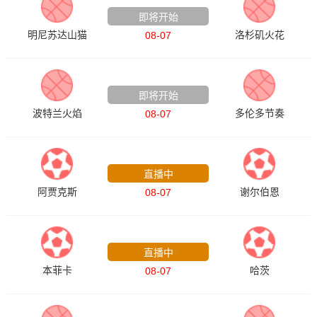
即将开始
明尼苏达山猫
洛杉矶火花
08-07
WNBA
即将开始
波特兰火焰
多伦多节奏
08-07
欧协联
直播中
阿贾克斯
谢尔伯恩
08-07
欧联杯
直播中
本菲卡
哈茨
08-07
CBA