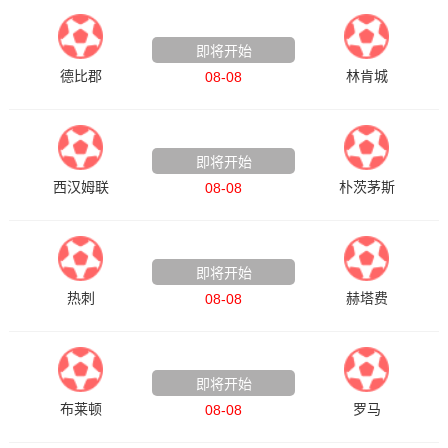
联赛杯
即将开始
德比郡
林肯城
08-08
联赛杯
即将开始
西汉姆联
朴茨茅斯
08-08
足球友谊赛
即将开始
热刺
赫塔费
08-08
足球友谊赛
即将开始
布莱顿
罗马
08-08