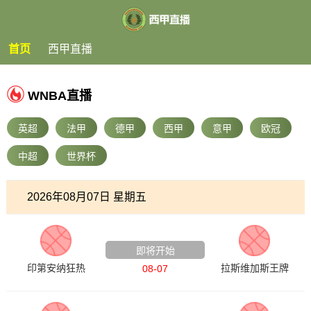
首页
西甲直播
WNBA直播
英超
法甲
德甲
西甲
意甲
欧冠
中超
世界杯
2026年08月07日 星期五
WNBA
即将开始
印第安纳狂热
拉斯维加斯王牌
08-07
WNBA