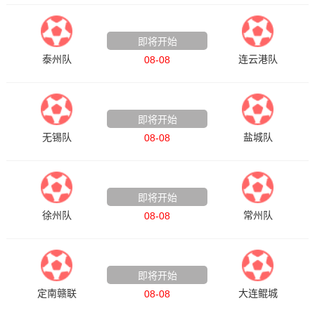
苏超
即将开始
泰州队
连云港队
08-08
苏超
即将开始
无锡队
盐城队
08-08
苏超
即将开始
徐州队
常州队
08-08
中甲
即将开始
定南赣联
大连鲲城
08-08