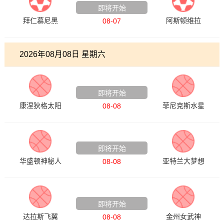
即将开始
拜仁慕尼黑
阿斯顿维拉
08-07
2026年08月08日 星期六
WNBA
即将开始
康涅狄格太阳
菲尼克斯水星
08-08
WNBA
即将开始
华盛顿神秘人
亚特兰大梦想
08-08
WNBA
即将开始
达拉斯飞翼
金州女武神
08-08